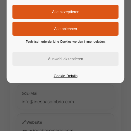
📍
Ort / Format
Online
📅
Start
Technisch erforderliche Cookies werden immer geladen.
27.06.2026
📆
Ende
28.06.2027
Cookie-Details
✉️
E-Mail
info@inesbasombrio.com
🔗
Website
www.inesbasombrio.com