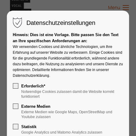
Menu
Datenschutzeinstellungen
Hinweis: Dies ist eine Vorlage. Bitte passen Sie den Text
an Ihre spezifischen Anforderungen an:
Wir verwenden Cookies und ähnliche Technologien, um Ihre
Auxilio! Me quedé sin Voz!
Erfahrung auf unserer Website zu verbessern. Einige Cookies sind
für die grundlegende Funktionalität erforderlich, während andere
dazu beitragen, die Nutzung zu analysieren und unsere Dienste zu
optimieren. Detaillierte Informationen finden Sie in unserer
Datenschutzerklärung.
Erforderlich*
Notwendige Cookies zulassen damit die Website korrekt
funktioniert
Externe Medien
👤
Coach
Externe Medien wie Google Maps, OpenStreetMap und
Youtube zulassen
Inés Basombrío
Statistik
Google Analytics und Matomo Analytics zulassen