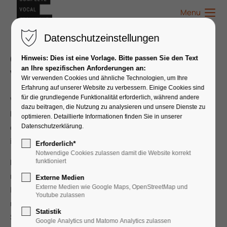
Menu
Datenschutzeinstellungen
Complete
Hinweis: Dies ist eine Vorlage. Bitte passen Sie den Text
an Ihre spezifischen Anforderungen an:
Vocal Technique
in Deutschland
Wir verwenden Cookies und ähnliche Technologien, um Ihre
Erfahrung auf unserer Website zu verbessern. Einige Cookies sind
für die grundlegende Funktionalität erforderlich, während andere
Wir sind die Community autorisierter CVT-LehrerInnen in
dazu beitragen, die Nutzung zu analysieren und unsere Dienste zu
Deutschland. Wir möchten, dass du schnell und einfach
optimieren. Detaillierte Informationen finden Sie in unserer
deinen passenden CVT-Vocal-Coach oder CVT-Workshop
Datenschutzerklärung.
in deiner Nähe findest.
Erforderlich*
Notwendige Cookies zulassen damit die Website korrekt
Es ist uns wichtig, dass die Complete Vocal Technique
funktioniert
nach dem neuesten Stand und von autorisierten CVT-
Externe Medien
Externe Medien wie Google Maps, OpenStreetMap und
LehrerInnen unterrichtet wird. Deswegen findest du hier
Youtube zulassen
nur Vocal Coaches, die alle den dreijährigen Diplom-
Statistik
Studiengang am Complete Vocal Institute in Kopenhagen
Google Analytics und Matomo Analytics zulassen