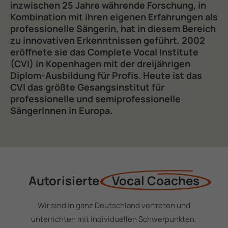
inzwischen
25
Jahre
währende
Forschung,
in
Kombination
mit
ihren
eigenen
Erfahrungen
als
professionelle
Sängerin,
hat
in
diesem
Bereich
zu
innovativen
Erkenntnissen
geführt.
2002
eröffnete
sie
das
Complete
Vocal
Institute
(CVI)
in
Kopenhagen
mit
der
dreijährigen
Diplom-Ausbildung
für
Profis.
Heute
ist
das
CVI
das
größte
Gesangsinstitut
für
professionelle
und
semiprofessionelle
SängerInnen
in
Europa.
Autorisierte
Vocal Coaches
Wir sind in ganz Deutschland vertreten und
unterrichten mit individuellen Schwerpunkten.