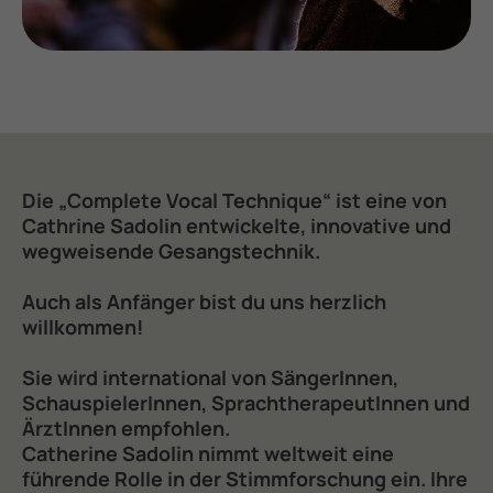
Die
„Complete
Vocal
Technique“
ist
eine
von
Cathrine
Sadolin
entwickelte,
innovative
und
wegweisende
Gesangstechnik.
Auch
als
Anfänger
bist
du
uns
herzlich
willkommen!
Sie
wird
international
von
SängerInnen,
SchauspielerInnen,
SprachtherapeutInnen
und
ÄrztInnen
empfohlen.
Catherine
Sadolin
nimmt
weltweit
eine
führende
Rolle
in
der
Stimmforschung
ein.
Ihre