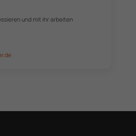
ressieren und mit ihr arbeiten
t
Folge uns
r.de
chland.de