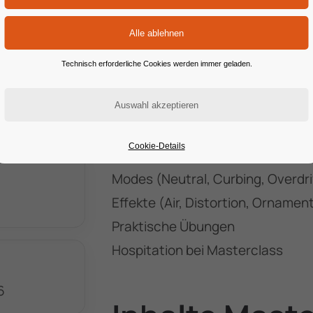
Inhalte Grun
Technisch erforderliche Cookies werden immer geladen.
Grundlagen der Complete Vocal T
(DK).
Atemtechnik
Cookie-Details
Twang
Modes (Neutral, Curbing, Overdri
Effekte (Air, Distortion, Ornamen
Praktische Übungen
Hospitation bei Masterclass
6