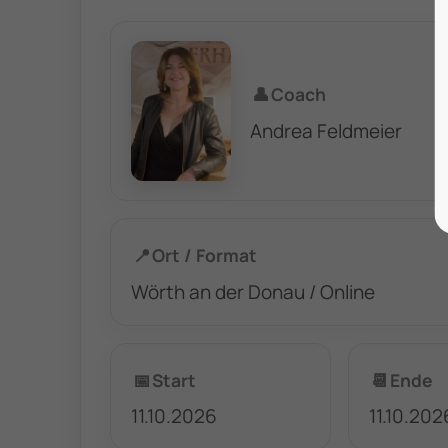
👤
Coach
Andrea Feldmeier
📍
Ort / Format
Wörth an der Donau / Online
📅
Start
📆
Ende
11.10.2026
11.10.202