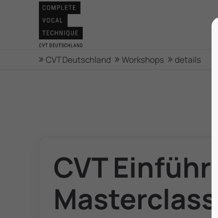
CVT Deutschland
Workshops
details
CVT Einführ
Masterclass 