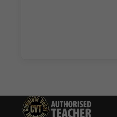
Du bist authorisierter
CVT-Coach und willst
dich bei CVT-
Deutschland
registrieren lassen?