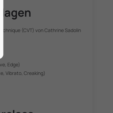
dlagen
echnique (CVT) von Cathrine Sadolin
ve, Edge)
te, Vibrato, Creaking)