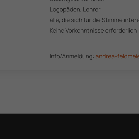
Logopäden, Lehrer
alle, die sich für die Stimme inte
Keine Vorkenntnisse erforderlich
CVT - Institut
Kontak
Info/Anmeldung:
andrea-feldmeie
Kopenhagen
post@cvtdeuts
www.completevocal.institute