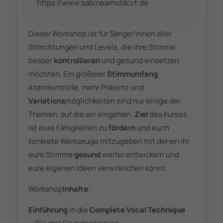
https://www.sabinearnoldcvt.de
Dieser Workshop ist für Sänger’Innen aller
Stilrichtungen und Levels, die ihre Stimme
besser
kontrollieren
und gesund einsetzen
möchten. Ein größerer
Stimmumfang
,
Atemkontrolle, mehr Präsenz und
Variations
möglichkeiten sind nur einige der
Themen, auf die wir eingehen.
Ziel
des Kurses
ist eure Fähigkeiten zu
fördern
und euch
konkrete Werkzeuge mitzugeben mit denen ihr
eure Stimme
gesund
weiter entwickeln und
eure eigenen Ideen verwirklichen könnt.
Workshop
Inhalte
:
Einführung
in die
Complete Vocal Technique