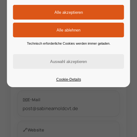
📍
Ort / Format
Heidelberg
📅
Start
Technisch erforderliche Cookies werden immer geladen.
12.09.2026
📆
Ende
12.09.2026
Cookie-Details
✉️
E-Mail
post@sabinearnoldcvt.de
🔗
Website