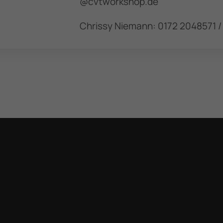
@cvtworkshop.de
CVT - Institut
Kontak
Kopenhagen
Chrissy Niemann: 0172 2048571 /
post@cvtdeuts
www.completevocal.institute