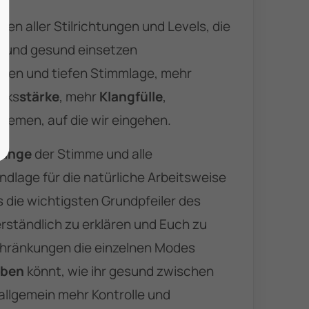
nen aller Stilrichtungen und Levels, die
n
und gesund einsetzen
ohen und tiefen Stimmlage, mehr
cks
stärke
, mehr
Klangfülle
,
Themen, auf die wir eingehen.
Klänge
der Stimme und alle
ndlage für die natürliche Arbeitsweise
s die wichtigsten Grundpfeiler des
rständlich zu erklären und Euch zu
schränkungen die einzelnen Modes
ben
könnt, wie ihr gesund zwischen
allgemein mehr Kontrolle und