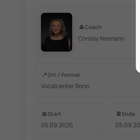
👤
Coach
Chrissy Niemann
📍
Ort / Format
Vocalcenter Bonn
📅
Start
📆
Ende
05.09.2026
05.09.2