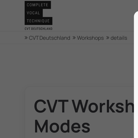
CVT Deutschland
Workshops
details
CVT Worksho
Modes