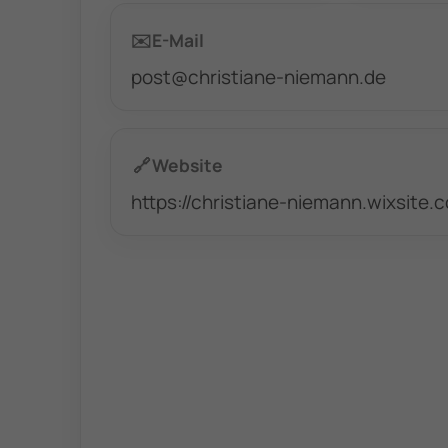
✉️
E-Mail
post@christiane-niemann.de
🔗
Website
https://christiane-niemann.wixsite.