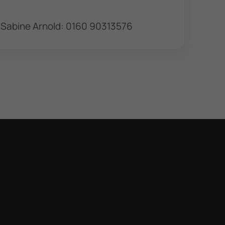
t
Folge uns
 Sabine Arnold: 0160 90313576
chland.de