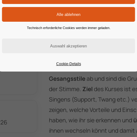
Dieser Workshop ist für Sänger’In
ihre Stimme besser
kontrolliere
Technisch erforderliche Cookies werden immer geladen.
möchten.
Kräftige Töne
in der h
Variation
smöglichkeiten, Ausdru
Lautstärken
sind nur einige der 
Cookie-Details
Die
4 Vocal Modes
decken
alle 
Gesangsstile
ab und sind die Gru
der Stimme.
Ziel
des Kurses ist e
Singens (Support, Twang etc.) ve
zeigen, welche Vorteile und Ein
haben, wie ihr sie erkennen und
ü
026
ihnen wechseln könnt und damit 