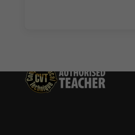
Du bist authorisierter
CVT-Coach und willst
dich bei CVT-
Deutschland
registrieren lassen?