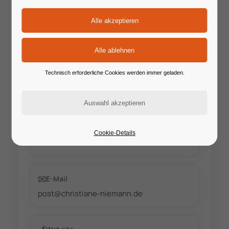
📍
Ort / Format
Vocalcenter Bonn
Technisch erforderliche Cookies werden immer geladen.
📅
Start
10.10.2026
📆
Ende
Cookie-Details
10.10.2026
✉️
E-Mail
post@christiane-niemann.de