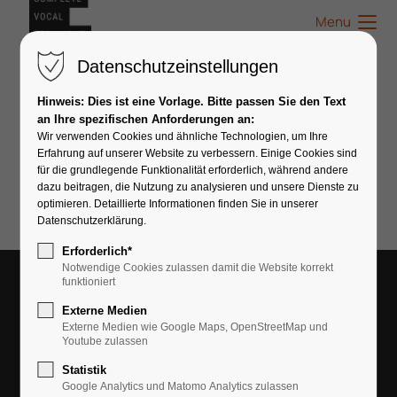
Menu
Datenschutzeinstellungen
Hinweis: Dies ist eine Vorlage. Bitte passen Sie den Text
an Ihre spezifischen Anforderungen an:
Wir verwenden Cookies und ähnliche Technologien, um Ihre
Profil nicht gefunden.
Erfahrung auf unserer Website zu verbessern. Einige Cookies sind
für die grundlegende Funktionalität erforderlich, während andere
dazu beitragen, die Nutzung zu analysieren und unsere Dienste zu
optimieren. Detaillierte Informationen finden Sie in unserer
Datenschutzerklärung.
Erforderlich*
Notwendige Cookies zulassen damit die Website korrekt
funktioniert
Du bist authorisierter CVT-Coach und willst dich
bei CVT-Deutschland registrieren lassen?
Externe Medien
Externe Medien wie Google Maps, OpenStreetMap und
Youtube zulassen
Statistik
Google Analytics und Matomo Analytics zulassen