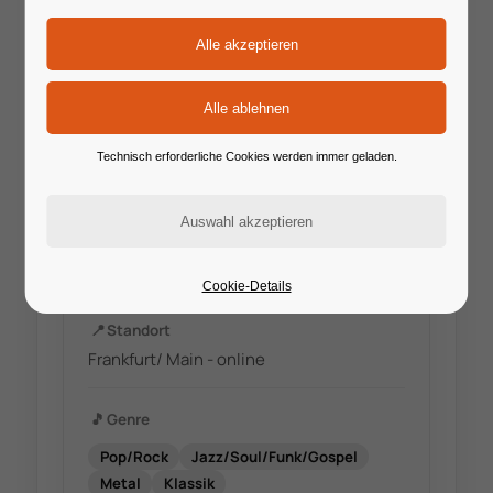
🔗
Website
Technisch erforderliche Cookies werden immer geladen.
anna-liebst-voice.com
✉️
E-Mail
liebst.anna@gmail.com
Cookie-Details
📍
Standort
Frankfurt/ Main - online
🎵
Genre
Pop/Rock
Jazz/Soul/Funk/Gospel
Metal
Klassik