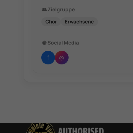
👥
Zielgruppe
Chor
Erwachsene
🌐
Social Media
f
◎
Du bist authorisierter
CVT-Coach und willst
dich bei CVT-
Deutschland
registrieren lassen?