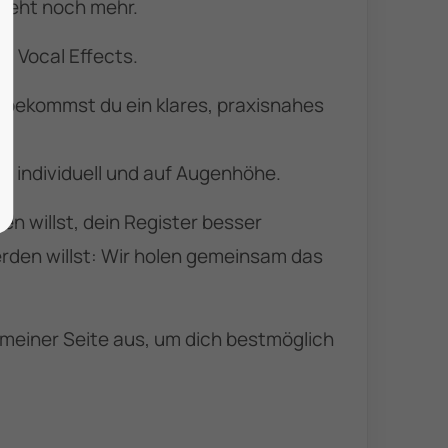
 geht noch mehr.
. Vocal Effects.
bekommst du ein klares, praxisnahes
kt, individuell und auf Augenhöhe.
n willst, dein Register besser
erden willst: Wir holen gemeinsam das
meiner Seite aus, um dich bestmöglich