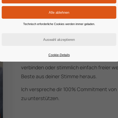
Du liebst deine Stimme, aber du weißt: Da
Mehr Power. Mehr Kontrolle. Mehr Ausdruck
Technisch erforderliche Cookies werden immer geladen.
Mit der
Complete Vocal Technique (CVT)
Werkzeug, um genau das zu erreichen.
Ich arbeite mit Sänger*innen wie dir – dire
Cookie-Details
Ob du deine High Notes verlässlicher mache
verbinden oder stimmlich einfach freier w
Beste aus deiner Stimme heraus.
Ich verspreche dir 100% Commitment von 
zu unterstützen.