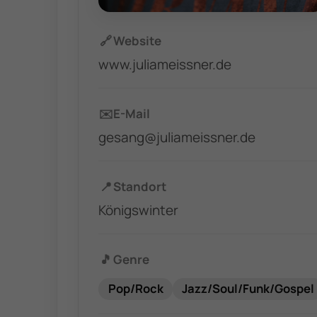
🔗
Website
www.juliameissner.de
✉️
E-Mail
gesang@juliameissner.de
📍
Standort
Königswinter
🎵
Genre
Pop/Rock
Jazz/Soul/Funk/Gospel