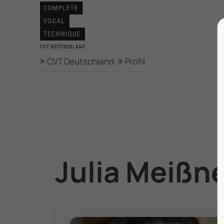
CVT Deutschland
Profil
Julia Meißn