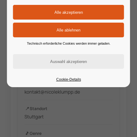
Technisch erforderliche Cookies werden immer geladen.
🔗
Website
https://www.nicoleklumpp.de
Cookie-Details
✉️
E-Mail
kontakt@nicoleklumpp.de
📍
Standort
Stuttgart
🎵
Genre