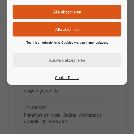
Technisch erforderliche Cookies werden immer geladen.
🔗
Website
www.singyeah.de
Cookie-Details
✉️
E-Mail
sh@singyeah.de
📍
Standort
Frankfurt am Main, Online, Workshops
überall, ich reise gern.