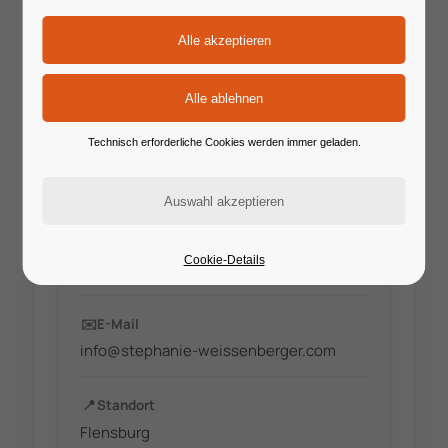
Technisch erforderliche Cookies werden immer geladen.
🔗
Website
Cookie-Details
www.stephanie-weissenberger.com
✉️
E-Mail
info@stephanie-weissenberger.com
📍
Standort
Flensburg