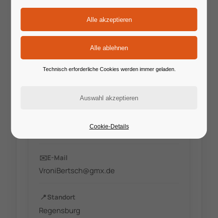
Technisch erforderliche Cookies werden immer geladen.
🔗
Website
Cookie-Details
www.wolperdinger-singers.de
✉️
E-Mail
VroniBertsch@gmx.de
📍
Standort
Regensburg