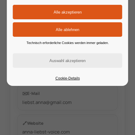
📍
Ort / Format
Landesmusikakademie Schlitz in Hessen
📅
Start
28.08.2026
Technisch erforderliche Cookies werden immer geladen.
📆
Ende
30.08.2026
Cookie-Details
✉️
E-Mail
liebst.anna@gmail.com
🔗
Website
anna-liebst-voice.com